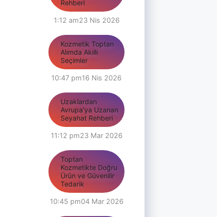
Rehberi
1:12 am
23 Nis 2026
Kozmetik Toptan
Alımda Akıllı
Seçimler
10:47 pm
16 Nis 2026
Uzaklardan
Avrupa’ya Uzanan
Seyahat Rehberi
11:12 pm
23 Mar 2026
Toptan
Kozmetikte Doğru
Ürün ve Güvenilir
Tedarik
10:45 pm
04 Mar 2026