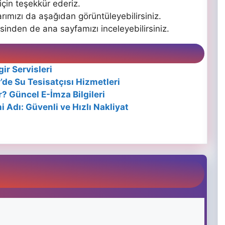
çin teşekkür ederiz.
rımızı da aşağıdan görüntüleyebilirsiniz.
inden de ana sayfamızı inceleyebilirsiniz.
ir Servisleri
’de Su Tesisatçısı Hizmetleri
r? Güncel E-İmza Bilgileri
 Adı: Güvenli ve Hızlı Nakliyat