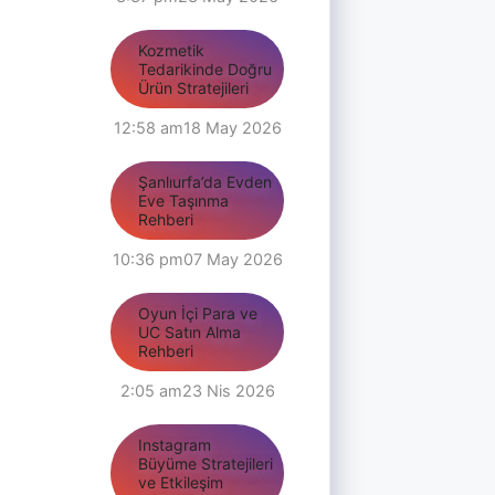
Kozmetik
Tedarikinde Doğru
Ürün Stratejileri
12:58 am
18 May 2026
Şanlıurfa’da Evden
Eve Taşınma
Rehberi
10:36 pm
07 May 2026
Oyun İçi Para ve
UC Satın Alma
Rehberi
2:05 am
23 Nis 2026
Instagram
Büyüme Stratejileri
ve Etkileşim