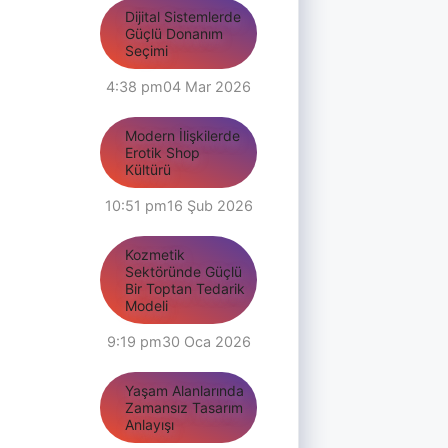
Dijital Sistemlerde
Güçlü Donanım
Seçimi
4:38 pm
04 Mar 2026
Modern İlişkilerde
Erotik Shop
Kültürü
10:51 pm
16 Şub 2026
Kozmetik
Sektöründe Güçlü
Bir Toptan Tedarik
Modeli
9:19 pm
30 Oca 2026
Yaşam Alanlarında
Zamansız Tasarım
Anlayışı