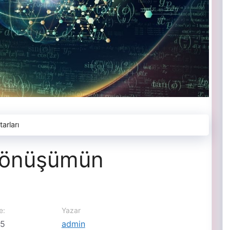
arları
 Dönüşümün
e:
Yazar
25
admin