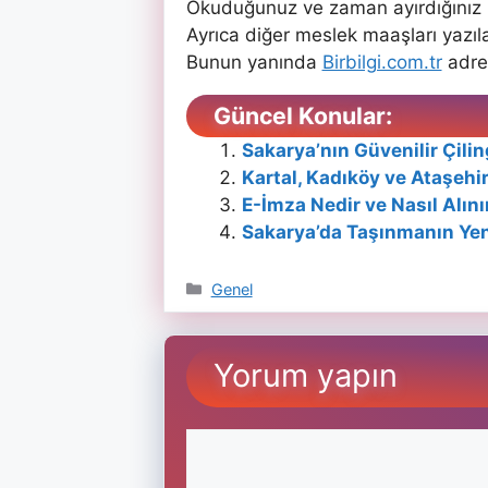
Okuduğunuz ve zaman ayırdığınız i
Ayrıca diğer meslek maaşları yazıla
Bunun yanında
Birbilgi.com.tr
adres
Güncel Konular:
Sakarya’nın Güvenilir Çiling
Kartal, Kadıköy ve Ataşehir
E-İmza Nedir ve Nasıl Alını
Sakarya’da Taşınmanın Yeni
Kategoriler
Genel
Yorum yapın
Yorum