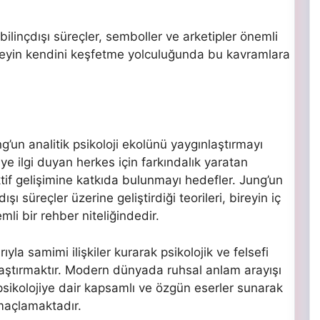
 bilinçdışı süreçler, semboller ve arketipler önemli
 bireyin kendini keşfetme yolculuğunda bu kavramlara
ng’un analitik psikoloji ekolünü yaygınlaştırmayı
ye ilgi duyan herkes için farkındalık yaratan
tif gelişimine katkıda bulunmayı hedefler. Jung’un
şı süreçler üzerine geliştirdiği teorileri, bireyin iç
i bir rehber niteliğindedir.
la samimi ilişkiler kurarak psikolojik ve felsefi
laştırmaktır. Modern dünyada ruhsal anlam arayışı
 psikolojiye dair kapsamlı ve özgün eserler sunarak
amaçlamaktadır.