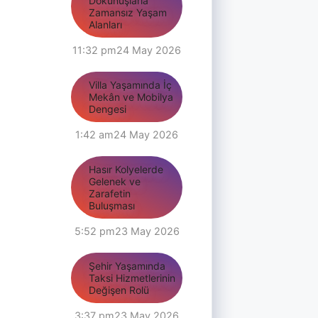
Dokunuşlarla
Zamansız Yaşam
Alanları
11:32 pm
24 May 2026
Villa Yaşamında İç
Mekân ve Mobilya
Dengesi
1:42 am
24 May 2026
Hasır Kolyelerde
Gelenek ve
Zarafetin
Buluşması
5:52 pm
23 May 2026
Şehir Yaşamında
Taksi Hizmetlerinin
Değişen Rolü
3:37 pm
23 May 2026