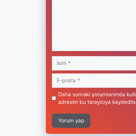
İsim
E-
posta
Daha sonraki yorumlarımda kulla
adresim bu tarayıcıya kaydedils