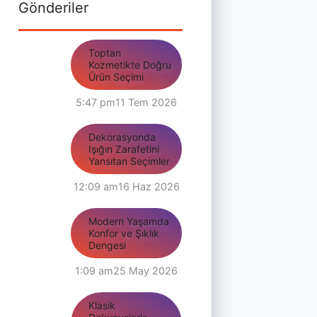
Gönderiler
Toptan
Kozmetikte Doğru
Ürün Seçimi
5:47 pm
11 Tem 2026
Dekorasyonda
Işığın Zarafetini
Yansıtan Seçimler
12:09 am
16 Haz 2026
Modern Yaşamda
Konfor ve Şıklık
Dengesi
1:09 am
25 May 2026
Klasik