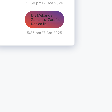
11:50 pm
17 Oca 2026
Dış Mekanda
Zamansız Zarafet
Ronica ile
5:35 pm
27 Ara 2025