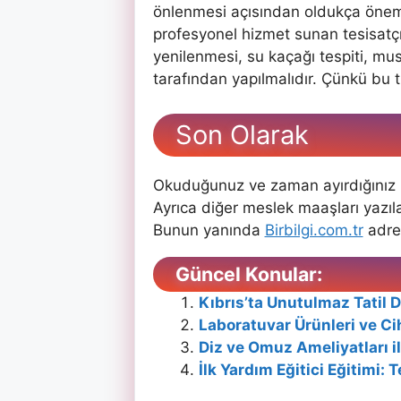
önlenmesi açısından oldukça öneml
profesyonel hizmet sunan tesisatçıl
yenilenmesi, su kaçağı tespiti, mus
tarafından yapılmalıdır. Çünkü bu tü
Son
Olarak
Okuduğunuz ve zaman ayırdığınız i
Ayrıca diğer meslek maaşları yazıla
Bunun yanında
Birbilgi.com.tr
adres
Güncel Konular:
Kıbrıs’ta Unutulmaz Tatil 
Laboratuvar Ürünleri ve Cih
Diz ve Omuz Ameliyatları i
İlk Yardım Eğitici Eğitimi: 