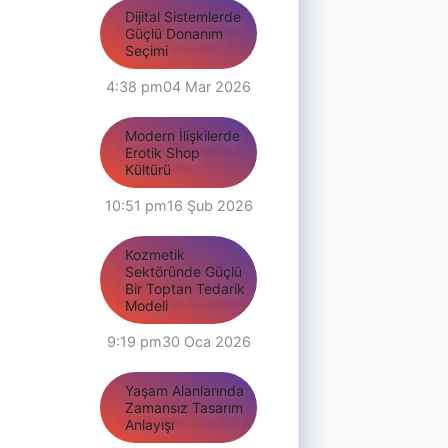
Dijital Sistemlerde
Güçlü Donanım
Seçimi
4:38 pm
04 Mar 2026
Modern İlişkilerde
Erotik Shop
Kültürü
10:51 pm
16 Şub 2026
Kozmetik
Sektöründe Güçlü
Bir Toptan Tedarik
Modeli
9:19 pm
30 Oca 2026
Yaşam Alanlarında
Zamansız Tasarım
Anlayışı