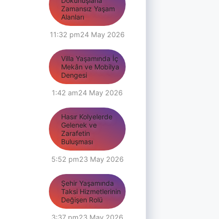
Dokunuşlarla
Zamansız Yaşam
Alanları
11:32 pm
24 May 2026
Villa Yaşamında İç
Mekân ve Mobilya
Dengesi
1:42 am
24 May 2026
Hasır Kolyelerde
Gelenek ve
Zarafetin
Buluşması
5:52 pm
23 May 2026
Şehir Yaşamında
Taksi Hizmetlerinin
Değişen Rolü
3:37 pm
23 May 2026