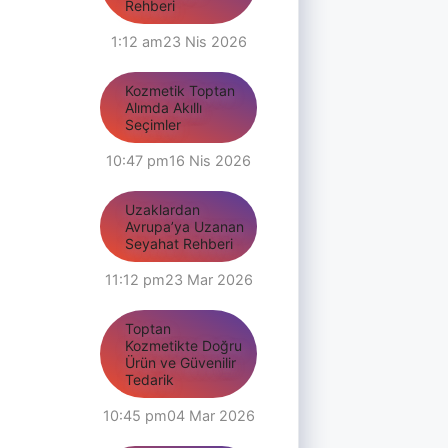
Rehberi
1:12 am
23 Nis 2026
Kozmetik Toptan
Alımda Akıllı
Seçimler
10:47 pm
16 Nis 2026
Uzaklardan
Avrupa’ya Uzanan
Seyahat Rehberi
11:12 pm
23 Mar 2026
Toptan
Kozmetikte Doğru
Ürün ve Güvenilir
Tedarik
10:45 pm
04 Mar 2026