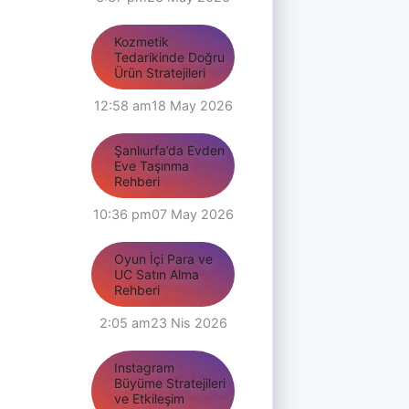
Kozmetik
Tedarikinde Doğru
Ürün Stratejileri
12:58 am
18 May 2026
Şanlıurfa’da Evden
Eve Taşınma
Rehberi
10:36 pm
07 May 2026
Oyun İçi Para ve
UC Satın Alma
Rehberi
2:05 am
23 Nis 2026
Instagram
Büyüme Stratejileri
ve Etkileşim