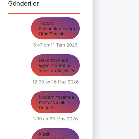
Gönderiler
Toptan
Kozmetikte Doğru
Ürün Seçimi
5:47 pm
11 Tem 2026
Dekorasyonda
Işığın Zarafetini
Yansıtan Seçimler
12:09 am
16 Haz 2026
Modern Yaşamda
Konfor ve Şıklık
Dengesi
1:09 am
25 May 2026
Klasik