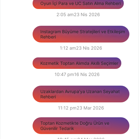
Oyun İçi Para ve UC Satın Alma Rehberi
2:05 am
23 Nis 2026
Instagram Büyüme Stratejileri ve Etkileşim
Rehberi
1:12 am
23 Nis 2026
Kozmetik Toptan Alımda Akıllı Seçimler
10:47 pm
16 Nis 2026
Uzaklardan Avrupa’ya Uzanan Seyahat
Rehberi
11:12 pm
23 Mar 2026
Toptan Kozmetikte Doğru Ürün ve
Güvenilir Tedarik