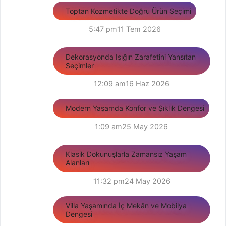
Toptan Kozmetikte Doğru Ürün Seçimi
5:47 pm
11 Tem 2026
Dekorasyonda Işığın Zarafetini Yansıtan
Seçimler
12:09 am
16 Haz 2026
Modern Yaşamda Konfor ve Şıklık Dengesi
1:09 am
25 May 2026
Klasik Dokunuşlarla Zamansız Yaşam
Alanları
11:32 pm
24 May 2026
Villa Yaşamında İç Mekân ve Mobilya
Dengesi