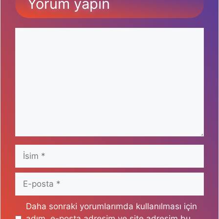
Yorum yapın
Yorum
İsim
E-
posta
Daha sonraki yorumlarımda kullanılması için
adım, e-posta adresim ve site adresim bu