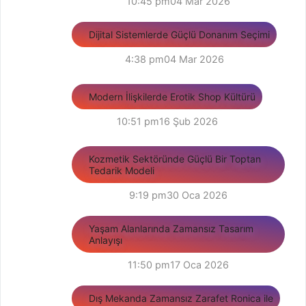
10:45 pm
04 Mar 2026
Dijital Sistemlerde Güçlü Donanım Seçimi
4:38 pm
04 Mar 2026
Modern İlişkilerde Erotik Shop Kültürü
10:51 pm
16 Şub 2026
Kozmetik Sektöründe Güçlü Bir Toptan
Tedarik Modeli
9:19 pm
30 Oca 2026
Yaşam Alanlarında Zamansız Tasarım
Anlayışı
11:50 pm
17 Oca 2026
Dış Mekanda Zamansız Zarafet Ronica ile