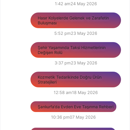
1:42 am
24 May 2026
Hasır Kolyelerde Gelenek ve Zarafetin
Buluşması
5:52 pm
23 May 2026
Şehir Yaşamında Taksi Hizmetlerinin
Değişen Rolü
3:37 pm
23 May 2026
Kozmetik Tedarikinde Doğru Ürün
Stratejileri
12:58 am
18 May 2026
Şanlıurfa’da Evden Eve Taşınma Rehberi
10:36 pm
07 May 2026