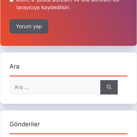
tarayıcıya kaydedilsin.
Ara
için
ara
Gönderiler